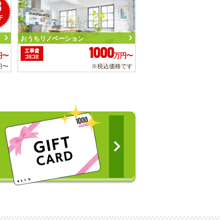
3
F
おうちリノベーション
1000
工事費
円〜
万円〜
コミコミ
円〜
※税込価格です