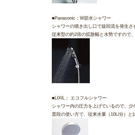
■Panasonic：W節水シャワー
シャワーの噴き出し口で旋回流を発生さ
従来型の約2倍の拡散幅と水勢ですので
■LIXIL： エコフルシャワー
シャワー内の圧力を上げているので、少
普段の使い方で、従来水量（10L/分）と