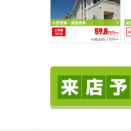
外壁塗装・屋根塗装
給
59.8
工事費
工
万円〜
コミコミ
※税込65.7万円〜