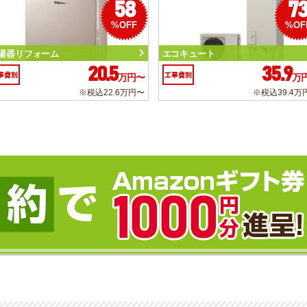
58
7
%OFF
%OF
湯器リフォーム
エコキュート
20.5
35.9
事費別
工事費別
万円〜
万
※税込22.6万円〜
※税込39.4万