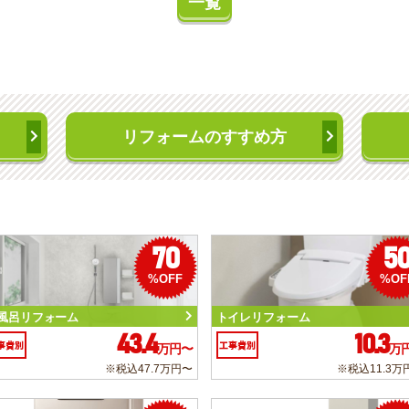
一覧
リフォームのすすめ方
70
5
%OFF
%OF
風呂リフォーム
トイレリフォーム
43.4
10.3
事費別
工事費別
万円〜
万
※税込47.7万円〜
※税込11.3万