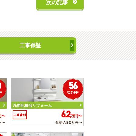
次の記事
工事保証
0
56
F
%OFF
洗面化粧台リフォーム
6.2
工事費別
円〜
万円〜
円〜
※税込6.8万円〜