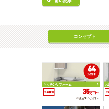
前の記事
コンセプト
64
%OFF
キッチンリフォーム
お
35
工事費別
工
万円〜
※税込38.5万円〜