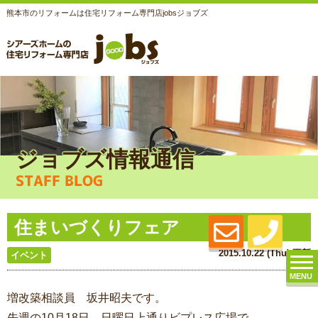
熊本市のリフォームは住宅リフォーム専門店jobsジョブズ
ジョブズ情報通信
STAFF BLOG
住まいづくりフェア
2015.10.22 (Thu) 更新
イベント
MENU
増改築相談員 坂井昭夫です。
先週の10月18日、日曜日上通りビプレス広場で