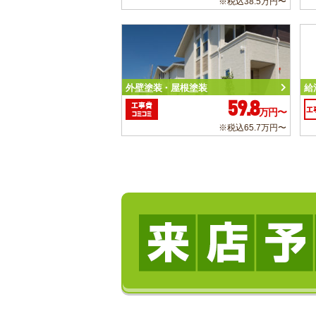
※税込38.5万円〜
外壁塗装・屋根塗装
給
59.8
工事費
工
万円〜
コミコミ
※税込65.7万円〜