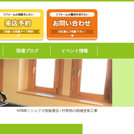
現場ブログ
イベント情報
HOME
/
ジョブズ情報通信
/
付帯部の雨樋塗装工事