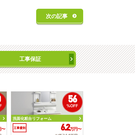
次の記事
工事保証
0
56
F
%OFF
洗面化粧台リフォーム
6.2
工事費別
円〜
万円〜