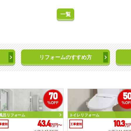
一覧
リフォームのすすめ方
70
5
%OFF
%OF
風呂リフォーム
トイレリフォーム
43.4
10.3
事費別
工事費別
万円〜
万