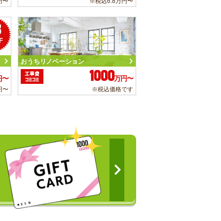
円〜
※税込6.8万円〜
3
F
おうちリノベーション
1000
工事費
円〜
万円〜
コミコミ
円〜
※税込価格です