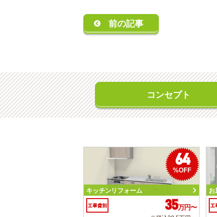
前の記事
コンセプト
64
%OFF
キッチンリフォーム
お
35
工事費別
工
万円〜