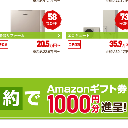
※税込47.7万円〜
※税込11.3万
58
7
%OFF
%OF
湯器リフォーム
エコキュート
20.5
35.9
事費別
工事費別
万円〜
万
※税込22.6万円〜
※税込39.4万