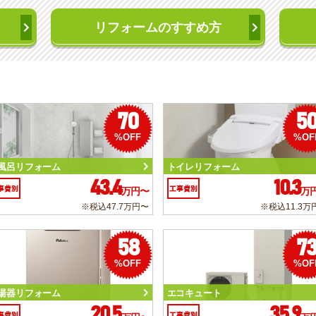
リフォームのすすめ方
70
5
%OFF
%OF
風呂リフォーム
トイレリフォーム
43.4
10.3
事費別
工事費別
万円〜
万
※税込47.7万円〜
※税込11.3万
58
7
%OFF
%OF
湯器リフォーム
エコキュート
20.5
35.9
事費別
工事費別