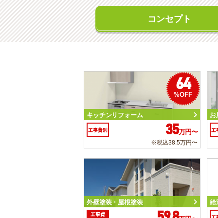
コンセプト
64
%OFF
キッチンリフォーム
お
35
工事費別
工
万円〜
※税込38.5万円〜
外壁塗装・屋根塗装
給
59.8
工事費
工