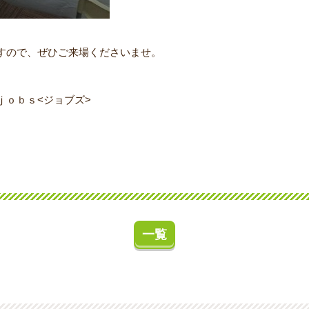
すので、ぜひご来場くださいませ。
ｊｏｂｓ<ジョブズ>
一覧