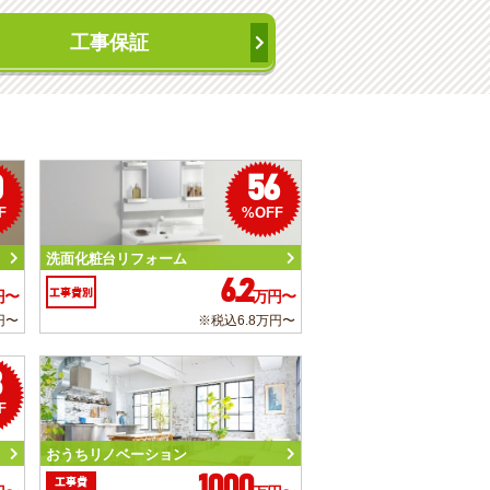
工事保証
0
56
F
%OFF
洗面化粧台リフォーム
6.2
工事費別
円〜
万円〜
円〜
※税込6.8万円〜
3
F
おうちリノベーション
1000
工事費