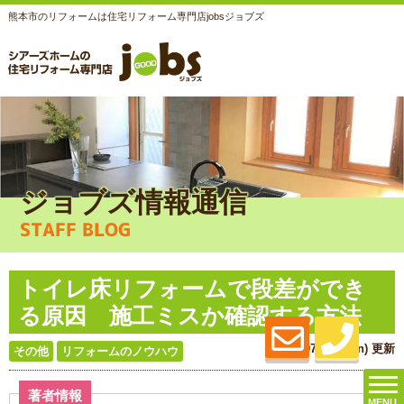
熊本市のリフォームは住宅リフォーム専門店jobsジョブズ
ジョブズ情報通信
STAFF BLOG
トイレ床リフォームで段差ができ
る原因 施工ミスか確認する方法
2026.07.06 (Mon) 更新
その他
リフォームのノウハウ
著者情報
MENU