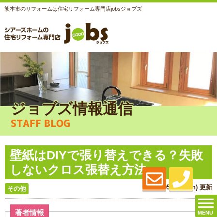
熊本市のリフォームは住宅リフォーム専門店jobsジョブズ
ジョブズ情報通信
STAFF BLOG
壁紙はDIYで張り替えできる？失敗
しないクロス張替え方法
2026.05.18 (Mon) 更新
その他
著者情報
MENU