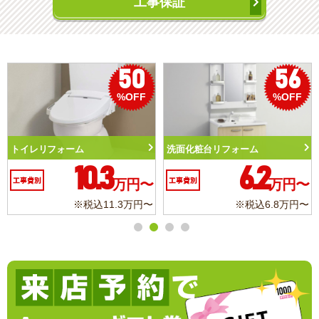
工事保証
50
56
%OFF
%OFF
トイレリフォーム
洗面化粧台リフォーム
10.3
6.2
工事費別
万円〜
工事費別
万円〜
※税込11.3万円〜
※税込6.8万円〜