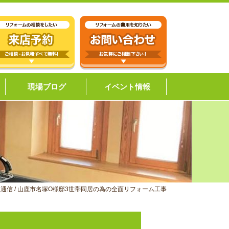
現場ブログ
イベント情報
報通信
/
山鹿市名塚O様邸3世帯同居の為の全面リフォーム工事