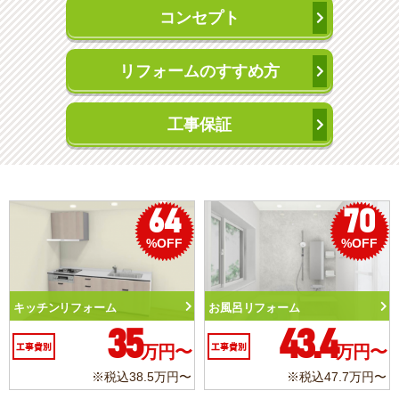
コンセプト
リフォームのすすめ方
工事保証
50
56
%OFF
%OFF
トイレリフォーム
洗面化粧台リフォーム
10.3
6.2
工事費別
万円〜
工事費別
万円〜
※税込11.3万円〜
※税込6.8万円〜