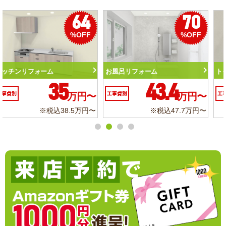
50
56
%OFF
%OFF
トイレリフォーム
洗面化粧台リフォーム
10.3
6.2
工事費別
万円〜
工事費別
万円〜
※税込11.3万円〜
※税込6.8万円〜