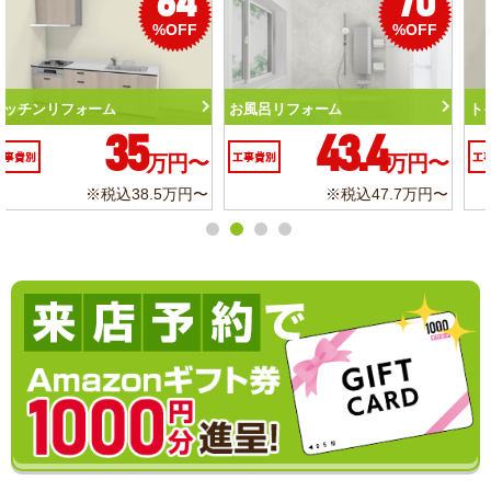
50
56
%OFF
%OFF
トイレリフォーム
洗面化粧台リフォーム
10.3
6.2
工事費別
万円〜
工事費別
万円〜
※税込11.3万円〜
※税込6.8万円〜