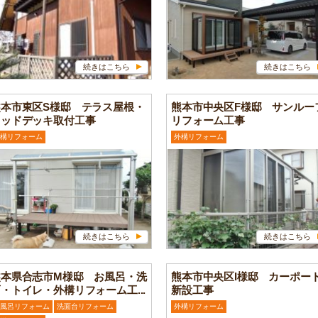
続きはこちら
続きはこちら
熊本市東区S様邸 テラス屋根・
熊本市中央区F様邸 サンルー
ウッドデッキ取付工事
リフォーム工事
構リフォーム
外構リフォーム
続きはこちら
続きはこちら
熊本県合志市M様邸 お風呂・洗
熊本市中央区I様邸 カーポー
・トイレ・外構リフォーム工...
新設工事
風呂リフォーム
洗面台リフォーム
外構リフォーム