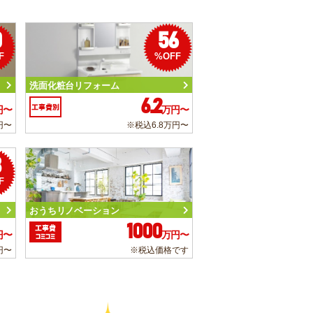
0
56
F
%OFF
洗面化粧台リフォーム
6.2
工事費別
円〜
万円〜
円〜
※税込6.8万円〜
3
F
おうちリノベーション
1000
工事費
円〜
万円〜
コミコミ
円〜
※税込価格です