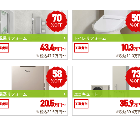
70
5
%OFF
%OF
風呂リフォーム
トイレリフォーム
43.4
10.3
事費別
工事費別
万円〜
万
※税込47.7万円〜
※税込11.3万
58
7
%OFF
%OF
湯器リフォーム
エコキュート
20.5
35.9
事費別
工事費別
万円〜
万
※税込22.6万円〜
※税込39.4万