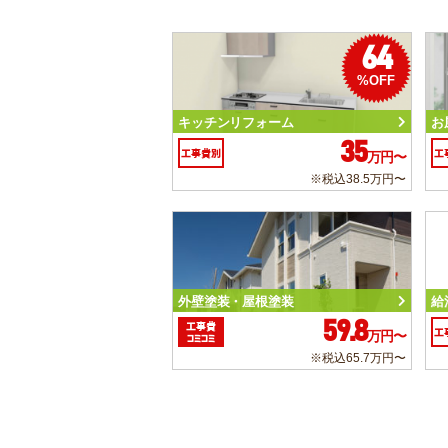
64
%OFF
キッチンリフォーム
お
35
工事費別
工
万円〜
※税込38.5万円〜
外壁塗装・屋根塗装
給
59.8
工事費
工
万円〜
コミコミ
※税込65.7万円〜