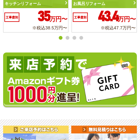
ム
トイレリフォーム
洗面化粧台リフ
43.4
10.3
万円〜
工事費別
万円〜
工事費別
※税込47.7万円〜
※税込11.3万円〜