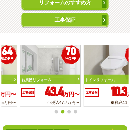
リフォームのすすめ方
工事保証
50
56
%OFF
%OFF
トイレリフォーム
洗面化粧台リフォーム
10.3
6.2
工事費別
万円〜
工事費別
万円〜
※税込11.3万円〜
※税込6.8万円〜