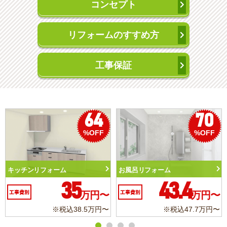
コンセプト
リフォームのすすめ方
工事保証
64
70
%OFF
%OFF
キッチンリフォーム
お風呂リフォーム
35
43.4
工事費別
万円〜
工事費別
万円〜
※税込38.5万円〜
※税込47.7万円〜