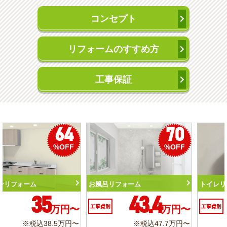
コンセプト
リフォームのすすめ方
工事保証
50
56
%OFF
%OFF
トイレリフォーム
洗面化粧台リフォーム
10.3
6.2
工事費別
万円〜
工事費別
万円〜
※税込11.3万円〜
※税込6.8万円〜