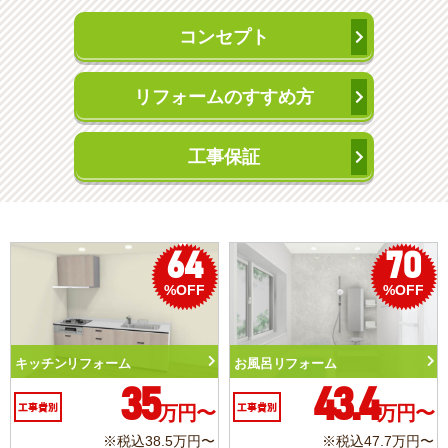
コンセプト
リフォームのすすめ方
工事保証
70
50
%OFF
%OFF
フォーム
トイレリフォーム
洗面化粧台
43.4
10.3
万円〜
工事費別
万円〜
工事費別
※税込47.7万円〜
※税込11.3万円〜