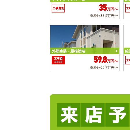
35
工事費別
工
万円〜
※税込38.5万円〜
外壁塗装・屋根塗装
給
59.8
工事費
工
万円〜
コミコミ
※税込65.7万円〜