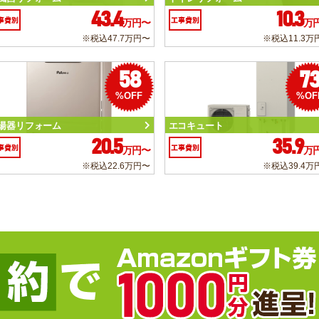
43.4
10.3
事費別
工事費別
万円〜
万
※税込47.7万円〜
※税込11.3万
58
7
%OFF
%OF
湯器リフォーム
エコキュート
20.5
35.9
事費別
工事費別
万円〜
万
※税込22.6万円〜
※税込39.4万