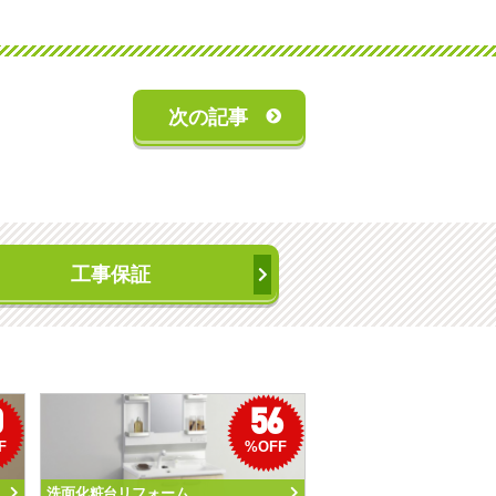
次の記事
工事保証
0
56
F
%OFF
洗面化粧台リフォーム