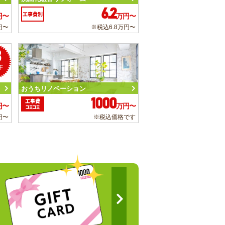
6.2
工事費別
円〜
万円〜
円〜
※税込6.8万円〜
3
F
おうちリノベーション
1000
工事費
円〜
万円〜
コミコミ
円〜
※税込価格です