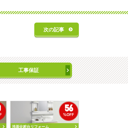
次の記事
工事保証
0
56
F
%OFF
洗面化粧台リフォーム