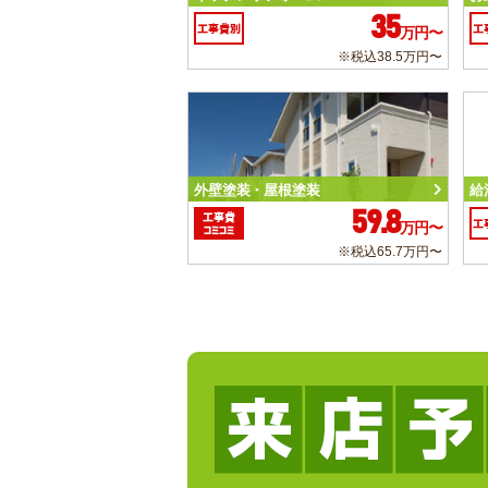
35
工事費別
工
万円〜
※税込38.5万円〜
外壁塗装・屋根塗装
給
59.8
工事費
工
万円〜
コミコミ
※税込65.7万円〜