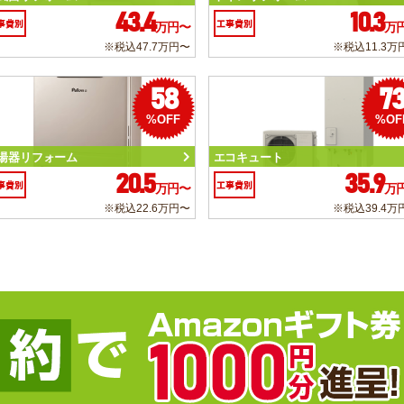
43.4
10.3
事費別
工事費別
万円〜
万
※税込47.7万円〜
※税込11.3万
58
7
%OFF
%OF
湯器リフォーム
エコキュート
20.5
35.9
事費別
工事費別
万円〜
万
※税込22.6万円〜
※税込39.4万