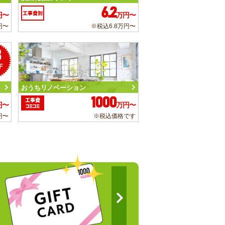
6.2
工事費別
円〜
万円〜
円〜
※税込6.8万円〜
3
F
おうちリノベーション
1000
工事費
円〜
万円〜
コミコミ
円〜
※税込価格です