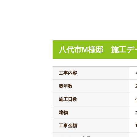
八代市M様邸 施工デ
工事内容
築年数
施工日数
建物
工事金額