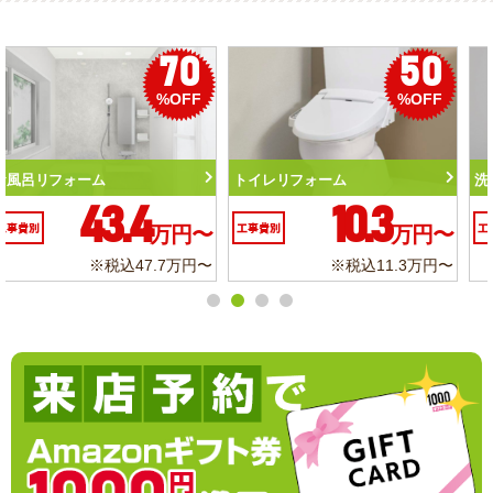
50
56
%OFF
%OFF
トイレリフォーム
洗面化粧台リフォーム
10.3
6.2
工事費別
万円〜
工事費別
万円〜
※税込11.3万円〜
※税込6.8万円〜