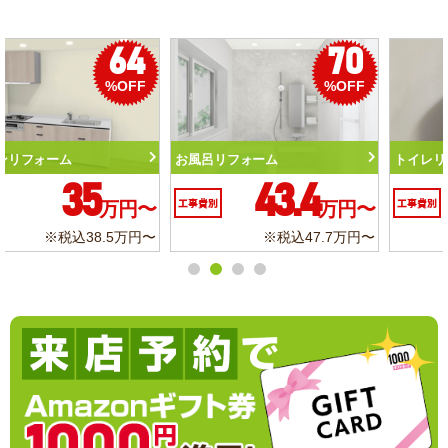
50
56
%OFF
%OFF
トイレリフォーム
洗面化粧台リフォーム
10.3
6.2
工事費別
万円〜
工事費別
万円〜
※税込11.3万円〜
※税込6.8万円〜