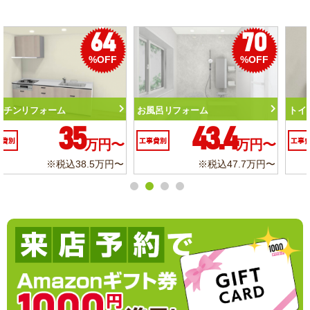
50
56
%OFF
%OFF
トイレリフォーム
洗面化粧台リフォーム
10.3
6.2
工事費別
万円〜
工事費別
万円〜
※税込11.3万円〜
※税込6.8万円〜