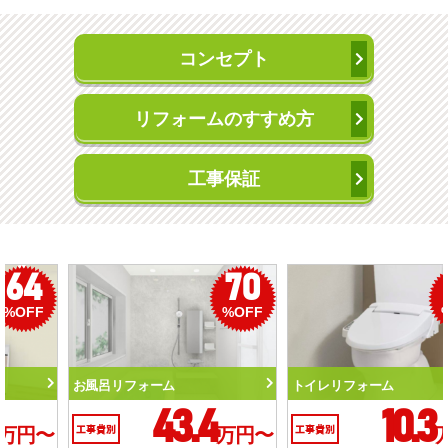
コンセプト
リフォームのすすめ方
工事保証
50
56
%OFF
%OFF
トイレリフォーム
洗面化粧台リフォーム
10.3
6.2
工事費別
万円〜
工事費別
万円〜