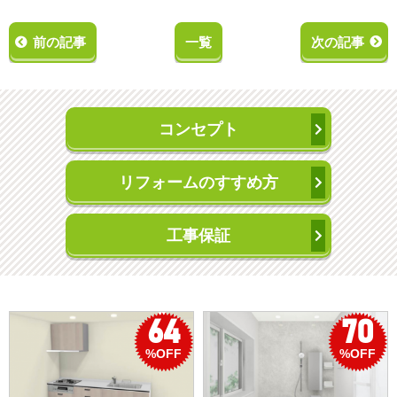
前の記事
一覧
次の記事
コンセプト
リフォームのすすめ方
工事保証
4
70
5
FF
%OFF
%OF