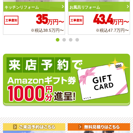
お風呂リフォーム
トイレリフォーム
43.4
10.3
円〜
工事費別
万円〜
工事費別
万
万円〜
※税込47.7万円〜
※税込11.3万