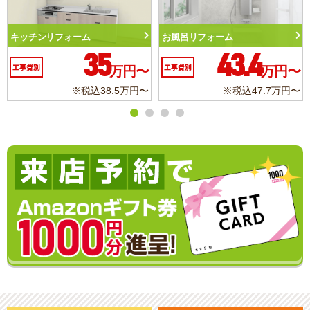
リフォーム
トイレリフォーム
洗面化粧
43.4
10.3
別
万円〜
工事費別
万円〜
工事費別
※税込47.7万円〜
※税込11.3万円〜