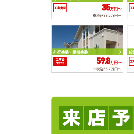
35
工事費別
工
万円〜
※税込38.5万円〜
外壁塗装・屋根塗装
給
59.8
工事費
工
万円〜
コミコミ
※税込65.7万円〜