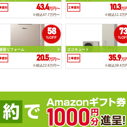
43.4
10.3
事費別
工事費別
万円〜
万
※税込47.7万円〜
※税込11.3万
58
7
%OFF
%OF
湯器リフォーム
エコキュート
20.5
35.9
事費別
工事費別
万円〜
万
※税込22.6万円〜
※税込39.4万