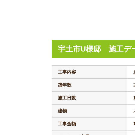
宇土市U様邸 施工デ
工事内容
築年数
施工日数
建物
工事金額