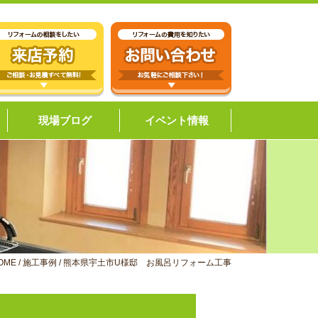
現場ブログ
イベント情報
OME
/
施工事例
/
熊本県宇土市U様邸 お風呂リフォーム工事