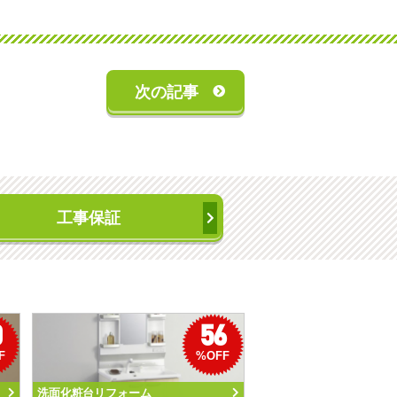
次の記事
工事保証
0
56
F
%OFF
洗面化粧台リフォーム