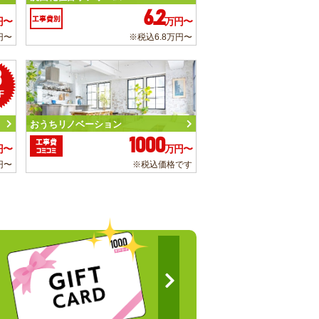
6.2
工事費別
円〜
万円〜
円〜
※税込6.8万円〜
3
F
おうちリノベーション
1000
工事費
円〜
万円〜
コミコミ
円〜
※税込価格です