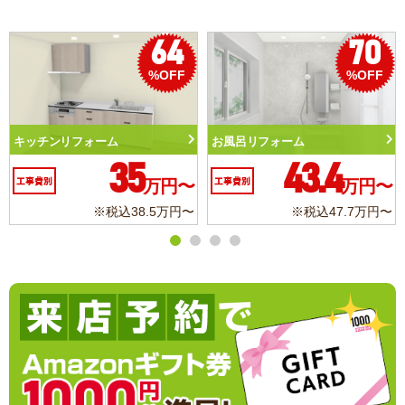
64
70
%OFF
%OFF
%
お風呂リフォーム
トイレリフォーム
43.4
10.3
万円〜
工事費別
万円〜
工事費別
.5万円〜
※税込47.7万円〜
※税込11.