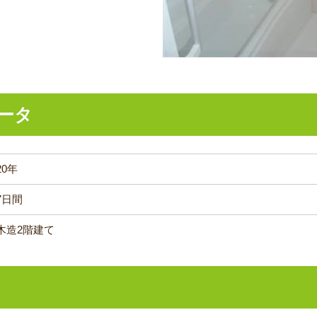
ータ
20年
7日間
木造2階建て