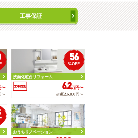
工事保証
0
56
F
%OFF
洗面化粧台リフォーム
6.2
工事費別
円〜
万円〜
円〜
※税込6.8万円〜
3
F
おうちリノベーション