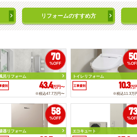
リフォームのすすめ方
70
5
%OFF
%OF
風呂リフォーム
トイレリフォーム
43.4
10.3
事費別
工事費別
万円〜
万
※税込47.7万円〜
※税込11.3万
58
7
%OFF
%OF
湯器リフォーム
エコキュート