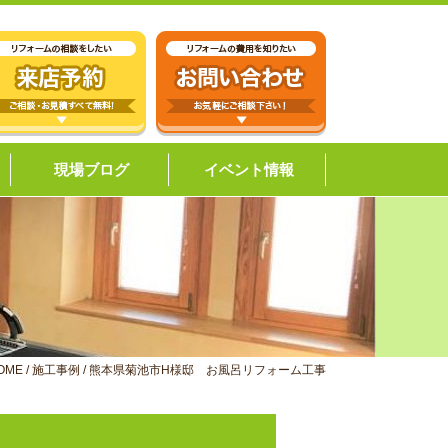
現場ブログ
イベント情報
OME
/
施工事例
/
熊本県菊池市H様邸 お風呂リフォーム工事