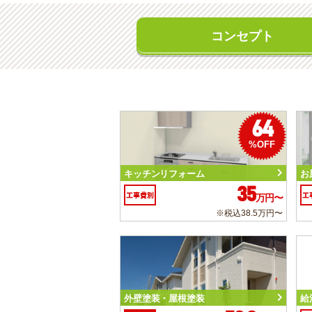
コンセプト
64
%OFF
キッチンリフォーム
お
35
工事費別
工
万円〜
※税込38.5万円〜
外壁塗装・屋根塗装
給