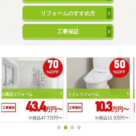
リフォームのすすめ方
工事保証
50
56
%OFF
%OFF
トイレリフォーム
洗面化粧台リフォーム
10.3
6.2
工事費別
万円〜
工事費別
万円〜
※税込11.3万円〜
※税込6.8万円〜