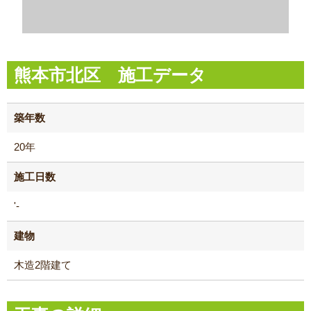
熊本市北区 施工データ
築年数
20年
施工日数
'-
建物
木造2階建て