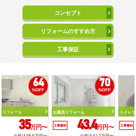
コンセプト
リフォームのすすめ方
工事保証
50
56
%OFF
%OFF
トイレリフォーム
洗面化粧台リフォーム
10.3
6.2
工事費別
万円〜
工事費別
万円〜
※税込11.3万円〜
※税込6.8万円〜