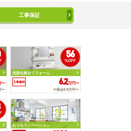
工事保証
0
56
F
%OFF
洗面化粧台リフォーム
6.2
工事費別
円〜
万円〜
円〜
※税込6.8万円〜
3
F
おうちリノベーション