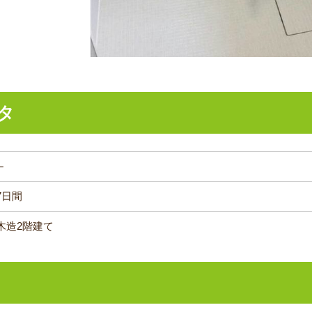
タ
－
7日間
木造2階建て