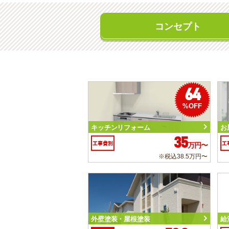
コンセプト
64
%OFF
キッチンリフォーム
お
35
工事費別
工
万円〜
※税込38.5万円〜
外壁塗装・屋根塗装
給