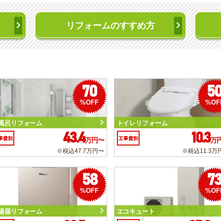
リフォームのすすめ方
70
5
%OFF
%OF
風呂リフォーム
トイレリフォーム
43.4
10.3
事費別
工事費別
万円〜
万
※税込47.7万円〜
※税込11.3万
58
7
%OFF
%OF
湯器リフォーム
エコキュート