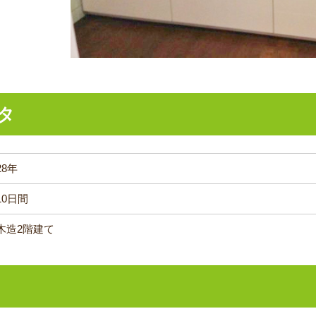
タ
28年
10日間
木造2階建て