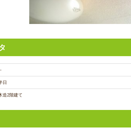
タ
－
半日
木造2階建て