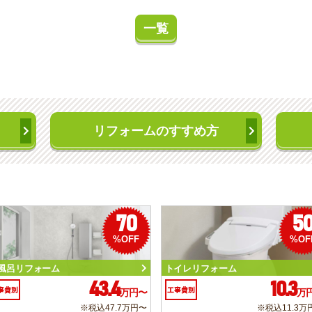
一覧
リフォームのすすめ方
70
5
%OFF
%OF
風呂リフォーム
トイレリフォーム
43.4
10.3
事費別
工事費別
万円〜
万
※税込47.7万円〜
※税込11.3万