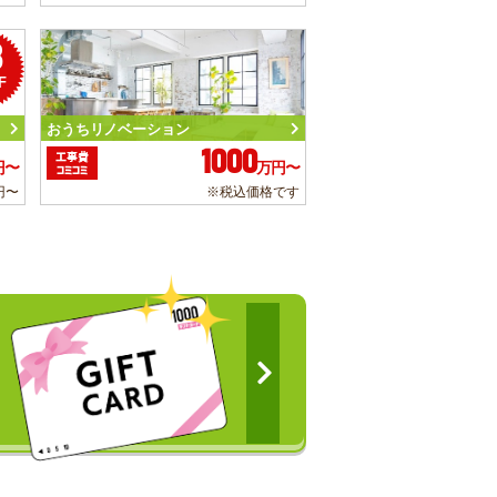
3
F
おうちリノベーション
1000
工事費
円〜
万円〜
コミコミ
円〜
※税込価格です