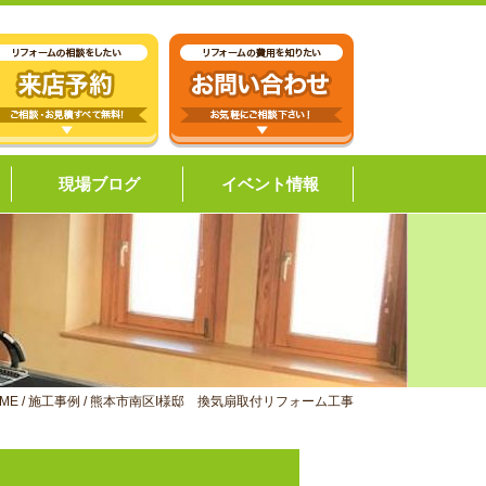
現場ブログ
イベント情報
ME
/
施工事例
/
熊本市南区I様邸 換気扇取付リフォーム工事