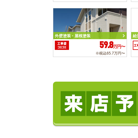
外壁塗装・屋根塗装
給
59.8
工事費
工
万円〜
コミコミ
※税込65.7万円〜