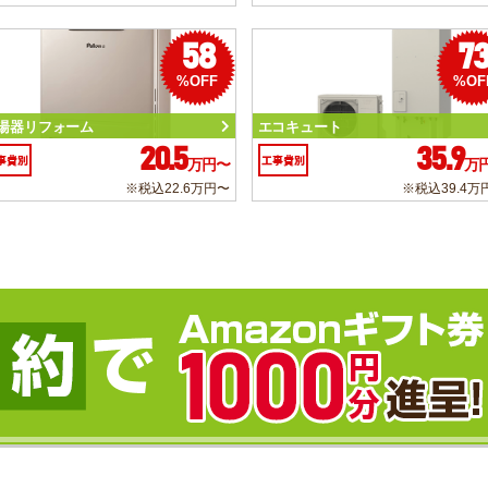
58
7
%OFF
%OF
湯器リフォーム
エコキュート
20.5
35.9
事費別
工事費別
万円〜
万
※税込22.6万円〜
※税込39.4万