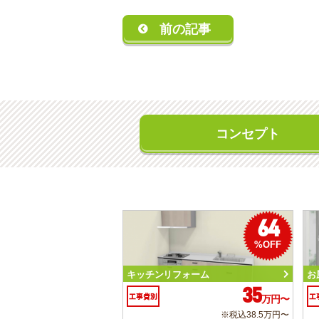
前の記事
コンセプト
64
%OFF
キッチンリフォーム
お
35
工事費別
工
万円〜
※税込38.5万円〜