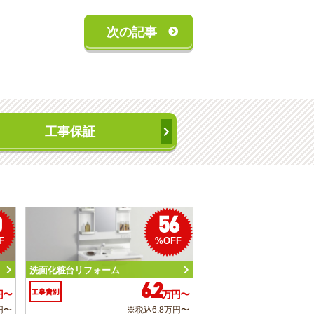
次の記事
工事保証
0
56
F
%OFF
洗面化粧台リフォーム
6.2
工事費別
円〜
万円〜
円〜
※税込6.8万円〜