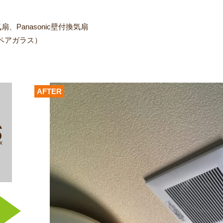
扇、Panasonic壁付換気扇
ペアガラス）
AFTER