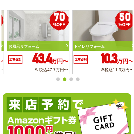
50
56
%OFF
%OFF
トイレリフォーム
洗面化粧台リフォーム
10.3
6.2
工事費別
万円〜
工事費別
万円〜
※税込11.3万円〜
※税込6.8万円〜