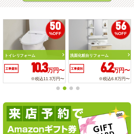
50
56
%OFF
%OFF
トイレリフォーム
洗面化粧台リフォーム
10.3
6.2
工事費別
万円〜
工事費別
万円〜
※税込11.3万円〜
※税込6.8万円〜