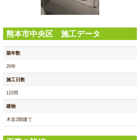
熊本市中央区 施工データ
築年数
20年
施工日数
1日間
建物
木造2階建て