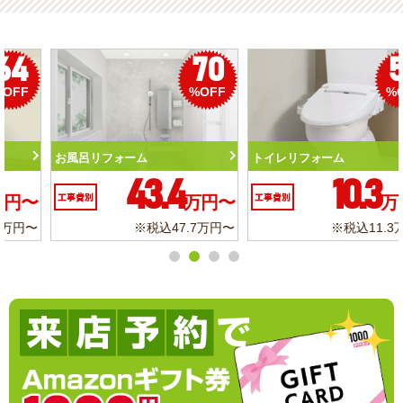
50
56
%OFF
%OFF
トイレリフォーム
洗面化粧台リフォーム
10.3
6.2
工事費別
万円〜
工事費別
万円〜
※税込11.3万円〜
※税込6.8万円〜