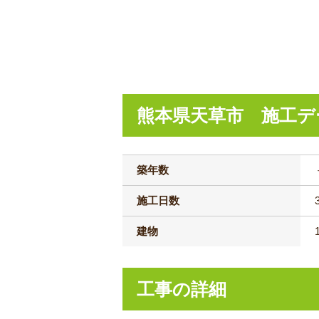
熊本県天草市 施工デ
築年数
施工日数
建物
工事の詳細