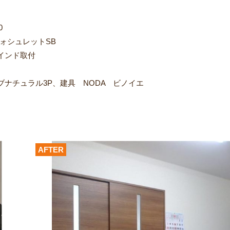
0
ォシュレットSB
インド取付
ナチュラル3P、建具 NODA ビノイエ
AFTER