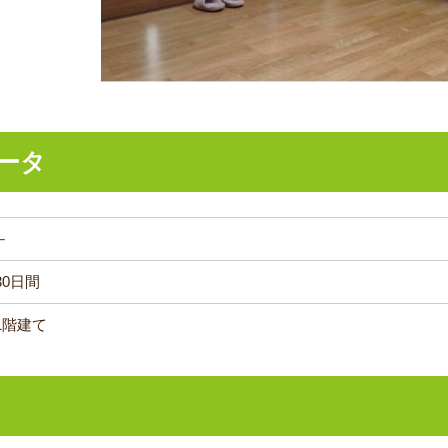
ータ
－
30日間
1階建て