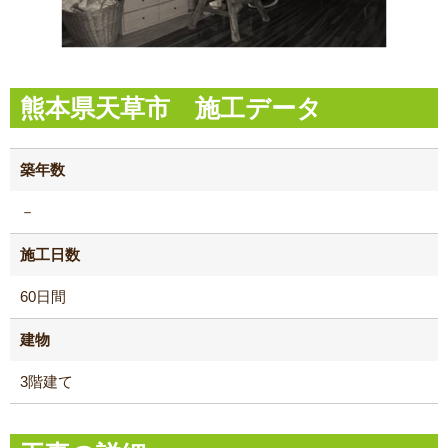
熊本県天草市 施工データ
築年数
－
施工日数
60日間
建物
3階建て