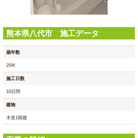
熊本県八代市 施工データ
築年数
25年
施工日数
10日間
建物
木造1階建