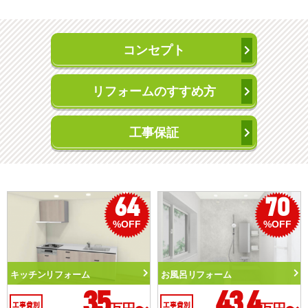
コンセプト
リフォームのすすめ方
工事保証
50
56
%OFF
%OFF
トイレリフォーム
洗面化粧台リフォーム
10.3
6.2
工事費別
工事費別