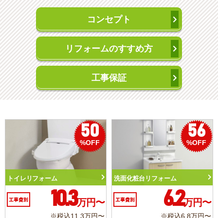
コンセプト
リフォームのすすめ方
工事保証
50
56
%OFF
%OFF
トイレリフォーム
洗面化粧台リフォーム
10.3
6.2
工事費別
万円〜
工事費別
万円〜
※税込11.3万円〜
※税込6.8万円〜