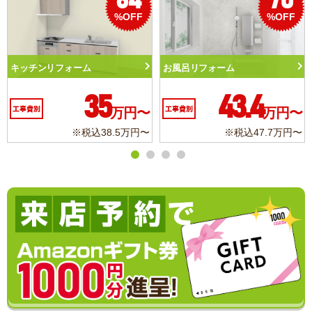
70
50
%OFF
%OFF
風呂リフォーム
トイレリフォーム
洗面
43.4
10.3
事費別
万円〜
工事費別
万円〜
工事
※税込47.7万円〜
※税込11.3万円〜