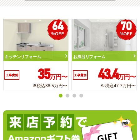
70
50
%OFF
%OFF
ーム
トイレリフォーム
洗面化粧台リフ
43.4
10.3
万円〜
工事費別
万円〜
工事費別
※税込47.7万円〜
※税込11.3万円〜