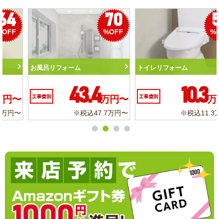
50
56
%OFF
%OFF
トイレリフォーム
洗面化粧台リフォーム
10.3
6.2
工事費別
万円〜
工事費別
万円〜
※税込11.3万円〜
※税込6.8万円〜