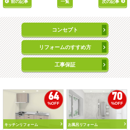
前の記事
一覧
次の記事
コンセプト
リフォームのすすめ方
工事保証
70
50
%OFF
%OFF
お風呂リフォーム
トイレリフォーム
洗