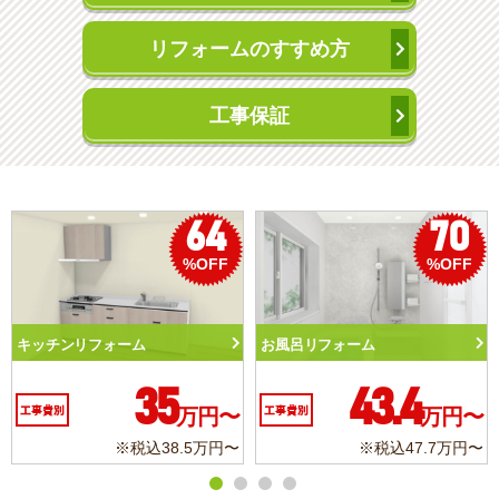
リフォームのすすめ方
工事保証
70
50
%OFF
%OFF
風呂リフォーム
トイレリフォーム
洗面
43.4
10.3
事費別
万円〜
工事費別
万円〜
工事
※税込47.7万円〜
※税込11.3万円〜