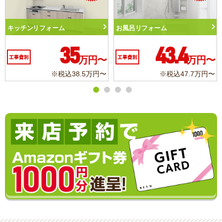
ンリフォーム
お風呂リフォーム
トイレリ
35
43.4
万円〜
工事費別
万円〜
工事費別
※税込38.5万円〜
※税込47.7万円〜