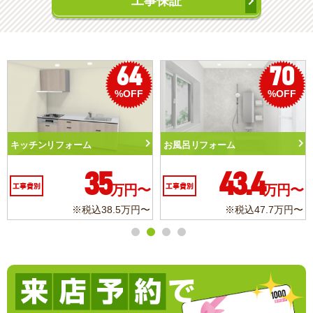
工事保証
70
50
5
OFF
%OFF
%O
トイレリフォーム
洗面化粧台リフォーム
10.3
6.2
万円〜
工事費別
万円〜
工事費別
万
7万円〜
※税込11.3万円〜
※税込6.8