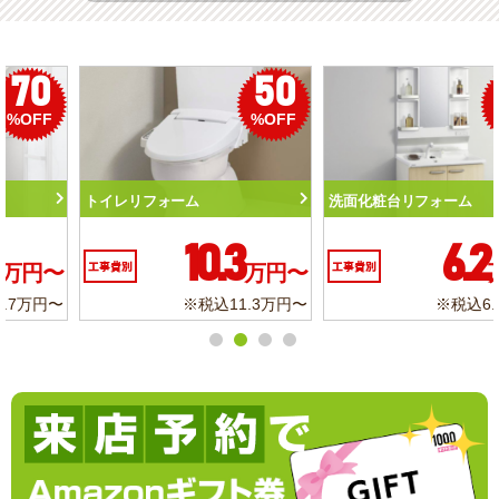
50
56
%OFF
%OFF
トイレリフォーム
洗面化粧台リフォーム
10.3
6.2
工事費別
万円〜
工事費別
万円〜
※税込11.3万円〜
※税込6.8万円〜