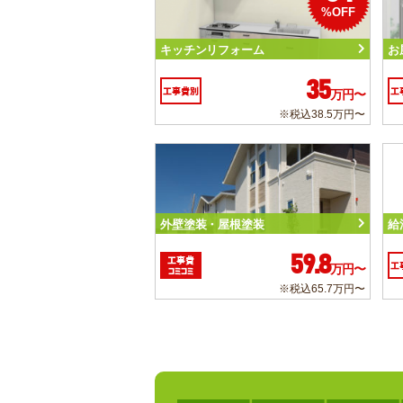
%OFF
キッチンリフォーム
お
35
工事費別
工
万円〜
※税込38.5万円〜
外壁塗装・屋根塗装
給
59.8
工事費
工
万円〜
コミコミ
※税込65.7万円〜