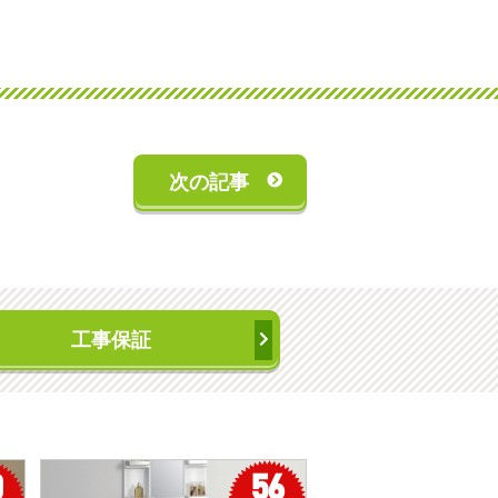
次の記事
工事保証
0
56