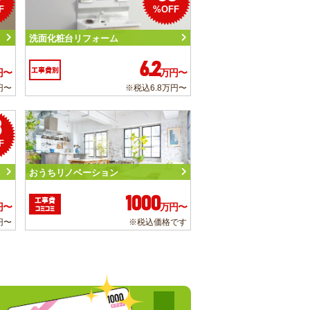
F
%OFF
洗面化粧台リフォーム
6.2
工事費別
円〜
万円〜
円〜
※税込6.8万円〜
3
F
おうちリノベーション
1000
工事費
円〜
万円〜
コミコミ
円〜
※税込価格です