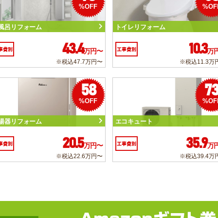
%OFF
%OF
風呂リフォーム
トイレリフォーム
43.4
10.3
事費別
工事費別
万円〜
万
※税込47.7万円〜
※税込11.3万
58
7
%OFF
%OF
湯器リフォーム
エコキュート
20.5
35.9
事費別
工事費別
万円〜
万
※税込22.6万円〜
※税込39.4万