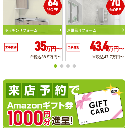
70
50
%OFF
%OFF
リフォーム
トイレリフォーム
洗面化
43.4
10.3
別
万円〜
工事費別
万円〜
工事費別
※税込47.7万円〜
※税込11.3万円〜